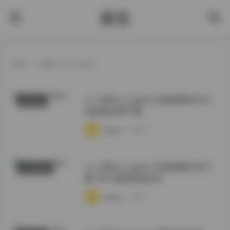
酱茄
首页
>
标签：Ruri_LapisL
ルリ@Ruri_LapisL 写真套图94G大
机构写真
包持续补档下载
·
·
·
weme
浏览 57
ルリ@Ruri_LapisL 写真美图打包下
COSER套图
载 75G 资源持续补充
·
·
·
weme
浏览 71