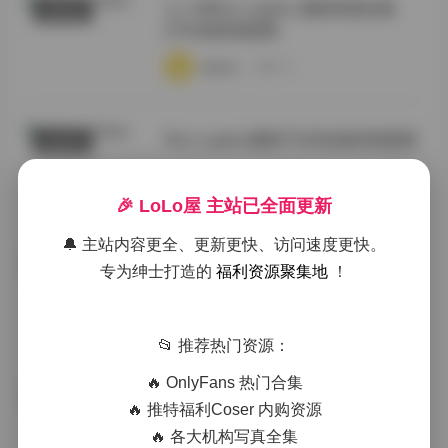
ルリ@Ruri_LapisL 最新资源合集
典藏资源
[75GB]持续更新
·
·
·
weme
浏览 95
Ruri_LapisL最新75GB合集持续更新
国模系列
·
·
·
weme
浏览 194
🎉 LoLo屋 主站已全面更新
🔔 主站内容更全、更新更快、访问速度更快。
ルリ@Ruri_LapisL 资源合集下载
专为绅士打造的
福利资源聚集地
！
典藏资源
[75GB]实时更新
·
·
·
weme
浏览 210
📂 推荐热门资源：
🔥 OnlyFans 热门合集
ルリ@Ruri_LapisL 最新写真合集
写真合集
🔥 推特福利Coser 内购资源
[71GB]持续更新
🔥 各大机构写真全集