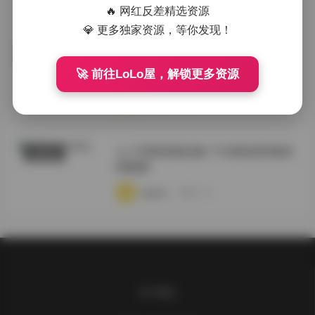
·
·
·
weme
浏览 48
🔥 网红反差精选资源
💎 更多独家资源，等你发现！
Ruri写真资源合集71GB持续更新最
国模系列
新作品
🚀 前往LoLo屋，解锁更多资源
·
·
·
weme
浏览 268
ルリ写真资源合集 71GB高清写真持
典藏资源
续更新
·
·
·
weme
浏览 340
关于我们