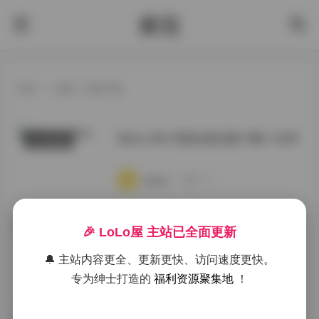
酱茄
首页
>
标签：全集下载
Maou Mo 写真全套合集15期 1.6GB
COSER套图
·
·
·
weme
浏览 171
Maou Mo全套写真合集15期 1.6GB
🎉 LoLo屋 主站已全面更新
岛遇
资源
🔔 主站内容更全、更新更快、访问速度更快。
·
·
·
weme
浏览 218
专为绅士打造的
福利资源聚集地
！