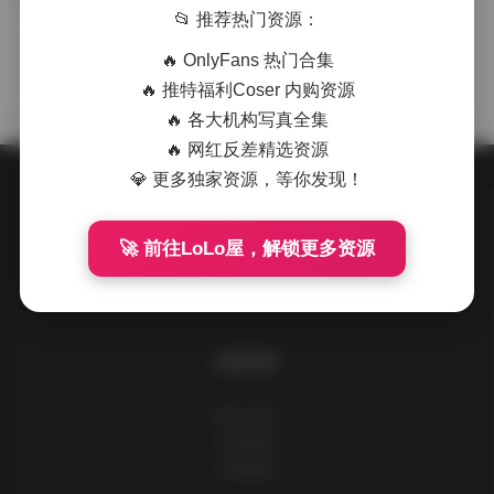
Maou Mo 写真合集15期 完整版 高
COSER套图
📂 推荐热门资源：
清图集
🔥 OnlyFans 热门合集
·
·
·
weme
浏览 335
🔥 推特福利Coser 内购资源
🔥 各大机构写真全集
🔥 网红反差精选资源
💎 更多独家资源，等你发现！
关于我们
🚀 前往LoLo屋，解锁更多资源
请到后台设置此处信息
快速导航
追格小程序
所有标签
友情链接