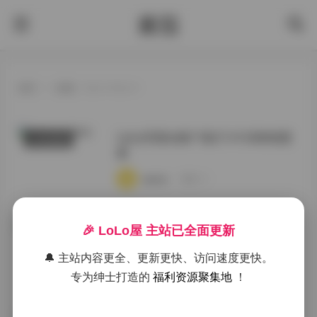
酱茄
首页
>
标签：ウイーウイー
UyUy写真合集71套27.41GB持续更
COSER套图
新
·
·
·
weme
浏览 52
UyUy写真合集71套27.41GB持续更
🎉 LoLo屋 主站已全面更新
岛遇
新下载
🔔 主站内容更全、更新更快、访问速度更快。
·
·
·
weme
浏览 192
专为绅士打造的
福利资源聚集地
！