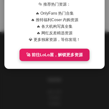
UyUy 写真合集 71套 27.41GB 持续
会员臻藏
📂 推荐热门资源：
更新下载
🔥 OnlyFans 热门合集
·
·
·
weme
浏览 329
🔥 推特福利Coser 内购资源
🔥 各大机构写真全集
🔥 网红反差精选资源
💎 更多独家资源，等你发现！
关于我们
🚀 前往LoLo屋，解锁更多资源
请到后台设置此处信息
快速导航
追格小程序
所有标签
友情链接